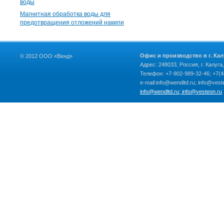
воды
Магнитная обработка воды для
предотвращения отложений накипи
Офис и производство в г. Кал
© 2012 ООО «Венд»
Адрес: 248033, Россия, г. Калуга
Телефон: +7-902-989-32-46; +7(4
e-mail:info@wendltd.ru; info@vest
info@wendltd.ru; info@vesteon.ru