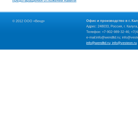
предотвращения отложений накипи
Офис и производство в г. Кал
© 2012 ООО «Венд»
Адрес: 248033, Россия, г. Калуга
Телефон: +7-902-989-32-46; +7(4
e-mail:info@wendltd.ru; info@vest
info@wendltd.ru; info@vesteon.ru